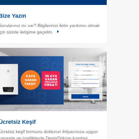
Bize Yazın
Sorularınız mı var? Bilgilerinizi iletin yardımcı olmak
için sizinle iletişime geçelim.
Ücretsiz Keşif
Ücretsiz keşif formunu doldurun ihtiyacınıza uygun
kapasite ve özelliklerde DemirDöküm kombiyi