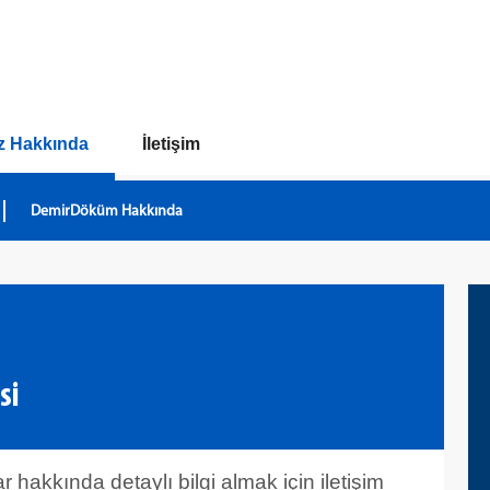
z Hakkında
İletişim
DemirDöküm Hakkında
si
 hakkında detaylı bilgi almak için iletişim