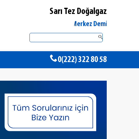
Sarı Tez Doğalgaz
Eskişehir Merkez DemirDöküm Yetkili S
0(222) 322 80 58