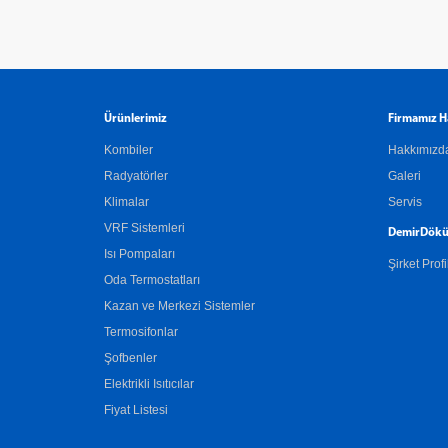
Ürünlerimiz
Firmamız H
Kombiler
Hakkımızd
Radyatörler
Galeri
Klimalar
Servis
VRF Sistemleri
DemirDökü
Isı Pompaları
Şirket Profi
Oda Termostatları
Kazan ve Merkezi Sistemler
Termosifonlar
Şofbenler
Elektrikli Isıtıcılar
Fiyat Listesi