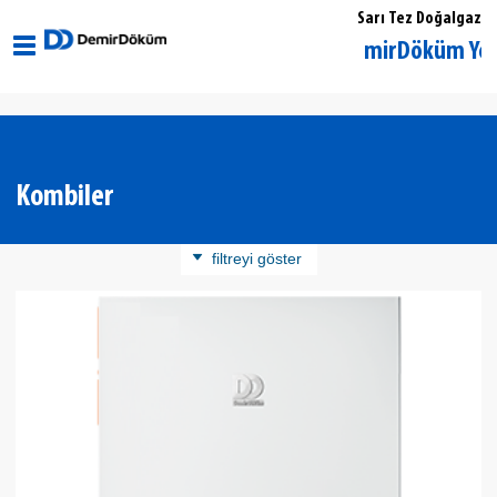
Sarı Tez Doğalgaz
Eskişehir Merkez DemirDöküm Yetkili Sat
Kombiler
filtreyi göster
Ürün Kategorisi
Yoğuşmalı Kombiler
Kontrol Cihazları