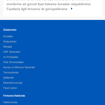
ürünlerine ait güncel fiyat listesine buradan ulaşabilirsiniz.
Fiyatlarla ilgili firmamız ile görüşebilirsiniz.
Ürünlerimiz
Kombiler
Radyatörler
Klimalar
VRF Sistemleri
Isı Pompaları
Oda Termostatları
Kazan ve Merkezi Sistemler
Termosifonlar
Şofbenler
Elektrikli Isıtıcılar
Fiyat Listesi
Firmamız Hakkında
Hakkımızda