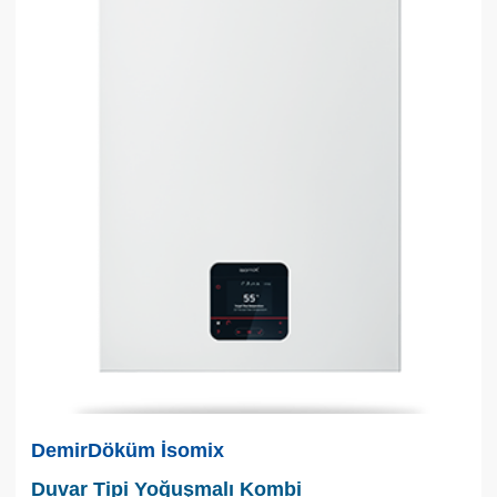
DemirDöküm İsomix
Duvar Tipi Yoğuşmalı Kombi