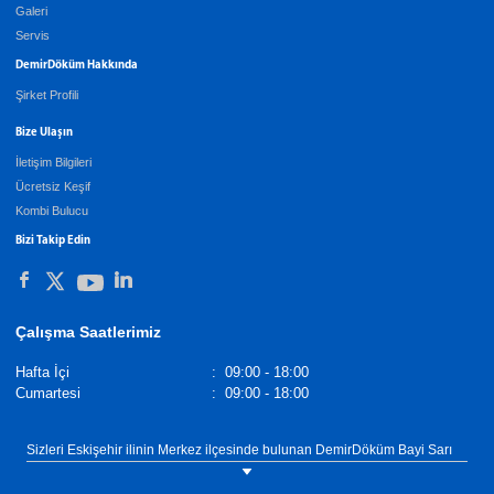
Galeri
Servis
DemirDöküm Hakkında
Şirket Profili
Bize Ulaşın
İletişim Bilgileri
Ücretsiz Keşif
Kombi Bulucu
Bizi Takip Edin
Çalışma Saatlerimiz
Hafta İçi
:
09:00 - 18:00
Cumartesi
:
09:00 - 18:00
Sizleri Eskişehir ilinin Merkez ilçesinde bulunan DemirDöküm Bayi Sarı
Tez Doğalgaz showroomumuza bekliyoruz. Tel: 0(222) 322 80 58
DemirDöküm Kombi,
Demirdöküm Yetkili Satıcı
. Tel :