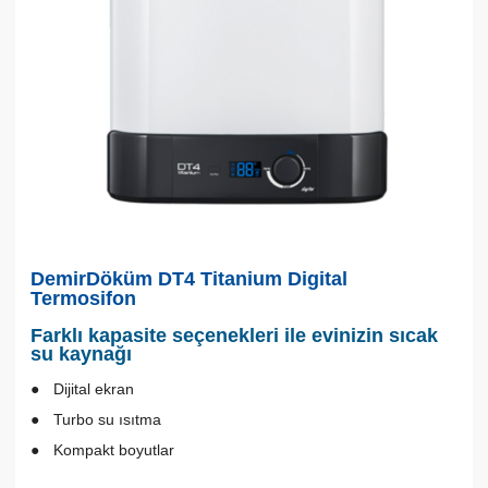
DemirDöküm DT4 Titanium Digital
Termosifon
Farklı kapasite seçenekleri ile evinizin sıcak
su kaynağı
Dijital ekran
Turbo su ısıtma
Kompakt boyutlar