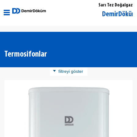
Sarı Tez Doğalgaz
Eskişehir Merkez DemirDöküm Yetkili 
Termosifonlar
filtreyi göster
Ürün Kategorisi