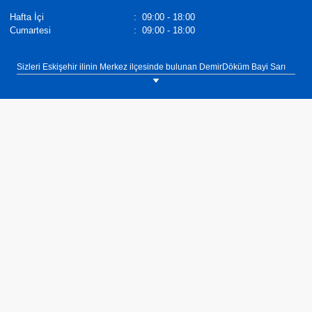
Hafta İçi
:
09:00 - 18:00
Cumartesi
:
09:00 - 18:00
Sizleri Eskişehir ilinin Merkez ilçesinde bulunan DemirDöküm Bayi Sarı
Tez Doğalgaz showroomumuza bekliyoruz. Tel: 0(222) 322 80 58
DemirDöküm Termosifonlar,
Demirdöküm Yetkili Satıcı
. Tel :