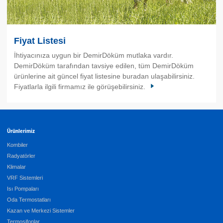
Fiyat Listesi
İhtiyacınıza uygun bir DemirDöküm mutlaka vardır.
DemirDöküm tarafından tavsiye edilen, tüm DemirDöküm
ürünlerine ait güncel fiyat listesine buradan ulaşabilirsiniz.
Fiyatlarla ilgili firmamız ile görüşebilirsiniz.
Ürünlerimiz
Kombiler
Radyatörler
Klimalar
VRF Sistemleri
Isı Pompaları
Oda Termostatları
Kazan ve Merkezi Sistemler
Termosifonlar