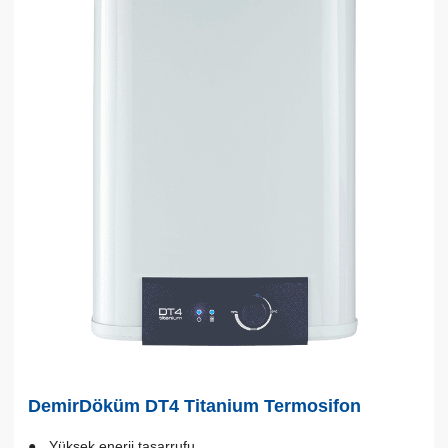
DemirDöküm DT4 Titanium Termosifon
Yüksek enerji tasarrufu