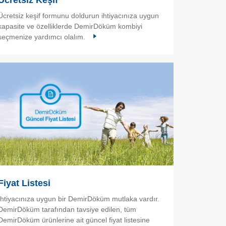
Ücretsiz Keşif
Ücretsiz keşif formunu doldurun ihtiyacınıza uygun
kapasite ve özelliklerde DemirDöküm kombiyi
seçmenize yardımcı olalım.
Fiyat Listesi
İhtiyacınıza uygun bir DemirDöküm mutlaka vardır.
DemirDöküm tarafından tavsiye edilen, tüm
DemirDöküm ürünlerine ait güncel fiyat listesine