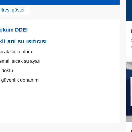
iltreyi göster
öküm DDEI
kli ani su ısıtıcısı
sıcak su konforu
emeli sıcak su ayarı
 dostu
 güvenlik donanımı