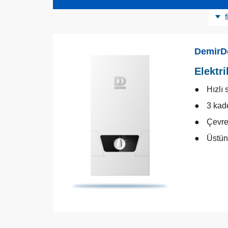
f
Ürün Kategorisi
Elektrikli Isıtıcı
DemirD
Elektri
Hızlı 
3 kad
Çevre
Üstün