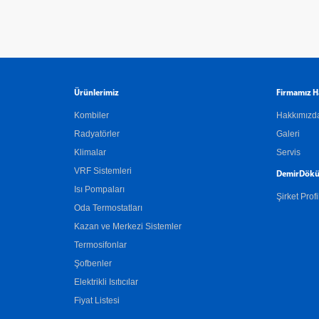
Ürünlerimiz
Firmamız H
Kombiler
Hakkımızd
Radyatörler
Galeri
Klimalar
Servis
VRF Sistemleri
DemirDökü
Isı Pompaları
Şirket Profi
Oda Termostatları
Kazan ve Merkezi Sistemler
Termosifonlar
Şofbenler
Elektrikli Isıtıcılar
Fiyat Listesi