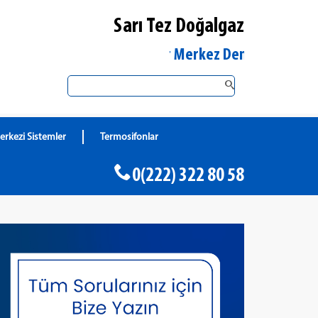
Sarı Tez Doğalgaz
Eskişehir Merkez DemirDöküm Yetkili S
erkezi Sistemler
Termosifonlar
0(222) 322 80 58