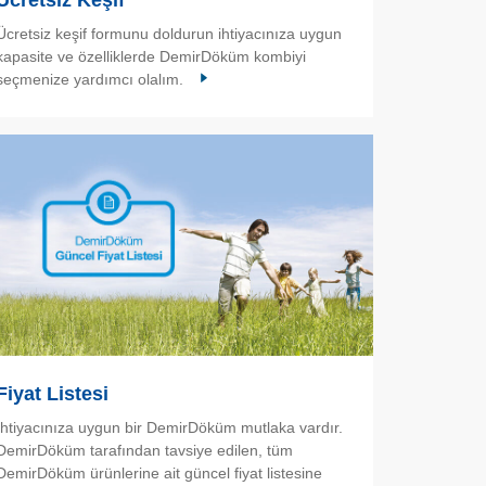
Ücretsiz Keşif
Ücretsiz keşif formunu doldurun ihtiyacınıza uygun
kapasite ve özelliklerde DemirDöküm kombiyi
seçmenize yardımcı olalım.
Fiyat Listesi
İhtiyacınıza uygun bir DemirDöküm mutlaka vardır.
DemirDöküm tarafından tavsiye edilen, tüm
DemirDöküm ürünlerine ait güncel fiyat listesine