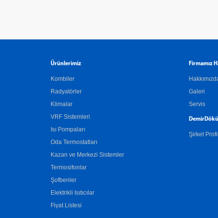
Ürünlerimiz
Firmamız H
Kombiler
Hakkımızd
Radyatörler
Galeri
Klimalar
Servis
VRF Sistemleri
DemirDökü
Isı Pompaları
Şirket Profi
Oda Termostatları
Kazan ve Merkezi Sistemler
Termosifonlar
Şofbenler
Elektrikli Isıtıcılar
Fiyat Listesi