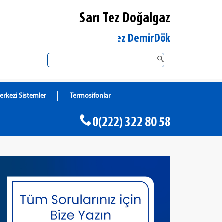
Sarı Tez Doğalgaz
Eskişehir Merkez DemirDöküm Yetkili Satıcı
erkezi Sistemler
Termosifonlar
0(222) 322 80 58