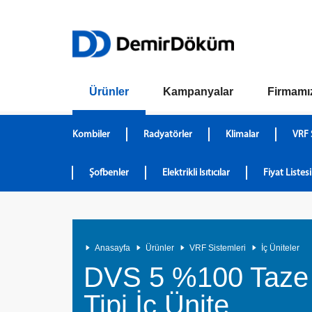
Ürünler
Kampanyalar
Firmamı
Kombiler
Radyatörler
Klimalar
VRF 
Şofbenler
Elektrikli Isıtıcılar
Fiyat Listesi
Anasayfa
Ürünler
VRF Sistemleri
İç Üniteler
DVS 5 %100 Taze
Tipi İç Ünite