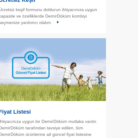
Ücretsiz Keşif
Ücretsiz keşif formunu doldurun ihtiyacınıza uygun
kapasite ve özelliklerde DemirDöküm kombiyi
seçmenize yardımcı olalım.
Fiyat Listesi
İhtiyacınıza uygun bir DemirDöküm mutlaka vardır.
DemirDöküm tarafından tavsiye edilen, tüm
DemirDöküm ürünlerine ait güncel fiyat listesine