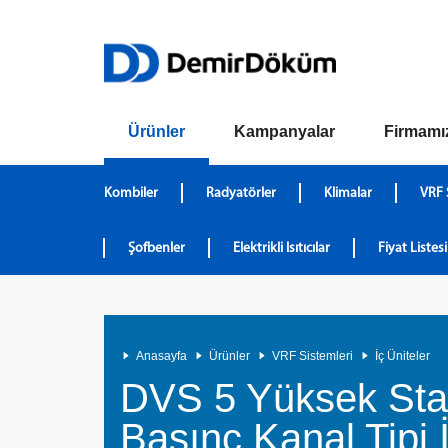
Ürünler
Kampanyalar
Firmamı
Kombiler
Radyatörler
Klimalar
VRF 
Şofbenler
Elektrikli Isıtıcılar
Fiyat Listesi
Anasayfa
Ürünler
VRF Sistemleri
İç Üniteler
DVS 5 Yüksek Sta
Basınç Kanal Tipi 