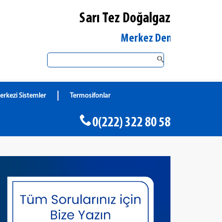
Sarı Tez Doğalgaz
Eskişehir Merkez DemirDöküm Yetkili S
erkezi Sistemler
Termosifonlar
0(222) 322 80 58