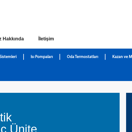
z Hakkında
İletişim
Sistemleri
Isı Pompaları
Oda Termostatları
Kazan ve M
tik
İç Ünite