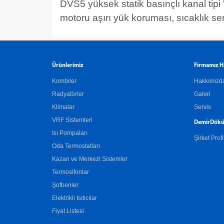
DVS5 yüksek statik basınçlı kanal tipi 
motoru aşırı yük koruması, sıcaklık s
Ürünlerimiz
Firmamız H
Kombiler
Hakkımızd
Radyatörler
Galeri
Klimalar
Servis
VRF Sistemleri
DemirDökü
Isı Pompaları
Şirket Profi
Oda Termostatları
Kazan ve Merkezi Sistemler
Termosifonlar
Şofbenler
Elektrikli Isıtıcılar
Fiyat Listesi