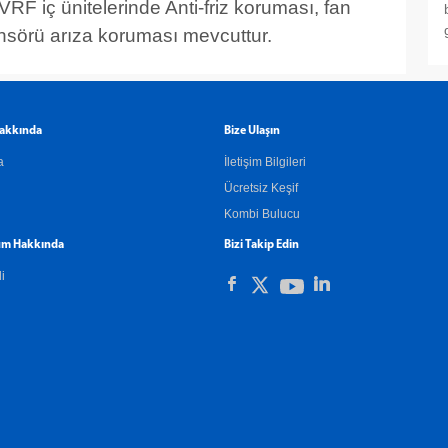
VRF iç ünitelerinde Anti-friz koruması, fan
ensörü arıza koruması mevcuttur.
akkında
Bize Ulaşın
a
İletişim Bilgileri
Ücretsiz Keşif
Kombi Bulucu
m Hakkında
Bizi Takip Edin
li