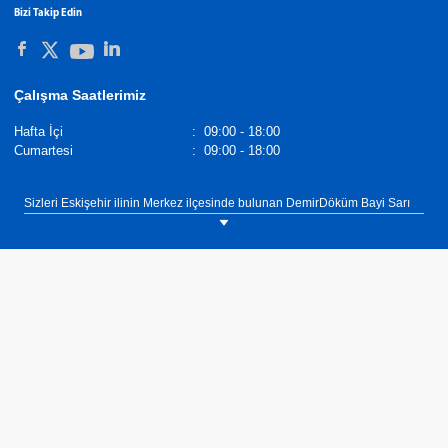
Bizi Takip Edin
Çalışma Saatlerimiz
Hafta İçi
:
09:00 - 18:00
Cumartesi
:
09:00 - 18:00
Sizleri Eskişehir ilinin Merkez ilçesinde bulunan DemirDöküm Bayi Sarı
Tez Doğalgaz showroomumuza bekliyoruz. Tel: 0(222) 322 80 58.