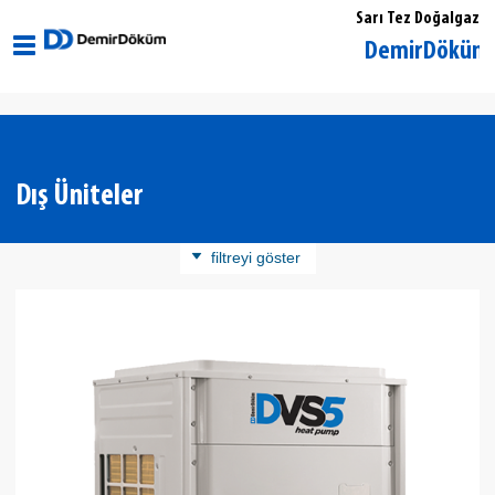
Sarı Tez Doğalgaz
Eskişehir Merkez DemirDöküm Yetkili S
Dış Üniteler
filtreyi göster
Ürün Kategorisi
İç Üniteler
Dış Üniteler
Kontrol Üniteleri