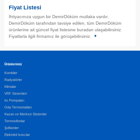
Fiyat Listesi
İhtiyacınıza uygun bir DemirDöküm mutlaka vardır.
DemirDöküm tarafından tavsiye edilen, tüm DemirDöküm
ürünlerine ait güncel fiyat listesine buradan ulaşabilirsiniz.
Fiyatlarla ilgili firmamız ile görüşebilirsiniz.
Ürünlerimiz
Kombiler
Radyatörler
Klimalar
VRF Sistemleri
Isı Pompaları
Oda Termostatları
Kazan ve Merkezi Sistemler
Termosifonlar
Şofbenler
Elektrikli Isıtıcılar