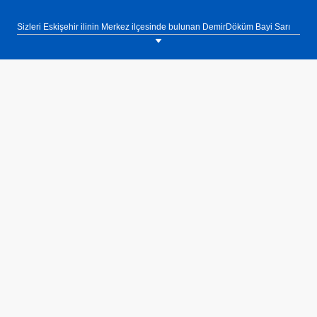
Sizleri Eskişehir ilinin Merkez ilçesinde bulunan DemirDöküm Bayi Sarı
Tez Doğalgaz showroomumuza bekliyoruz. Tel: 0(222) 322 80 58
DemirDöküm VRF Sistemleri Dış Üniteler,
Demirdöküm Yetkili Satıcı
. Tel :